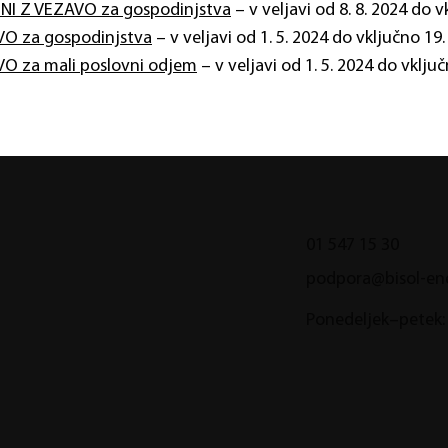
KSNI Z VEZAVO za gospodinjstva
– v veljavi od 8. 8. 2024 do v
AVO za gospodinjstva
– v veljavi od 1. 5. 2024 do vključno 19.
AVO za mali poslovni odjem
– v veljavi od 1. 5. 2024 do vključ
01 547 15 30
podpora@bisol-ener
Ponedeljek–petek: 