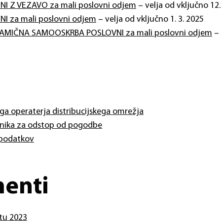
KSNI Z VEZAVO za mali poslovni odjem
– velja od vključno 12.
SNI za mali poslovni odjem
– velja od vključno 1. 3. 2025
 DINAMIČNA SAMOOSKRBA POSLOVNI za mali poslovni odjem
– 
a operaterja distribucijskega omrežja
šnika za odstop od pogodbe
 podatkov
menti
etu 2023