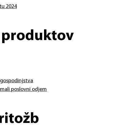
etu 2024
e produktov
 gospodinjstva
 mali poslovni odjem
ritožb