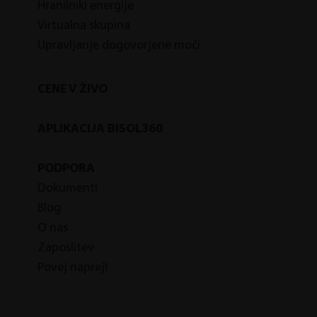
Hranilniki energije
Virtualna skupina
Upravljanje dogovorjene moči
CENE V ŽIVO
APLIKACIJA BISOL360
PODPORA
Dokumenti
Blog
O nas
Zaposlitev
Povej naprej!