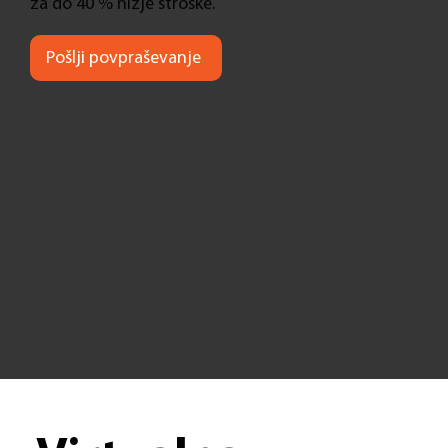
za do 40 % nižje stroške.
Pošlji povpraševanje