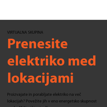
VIRTUALNA SKUPINA
Prenesite
elektriko med
lokacijami
Proizvajate in porabljate elektriko na več
lokacijah? Povežite jih v eno energetsko skupnost