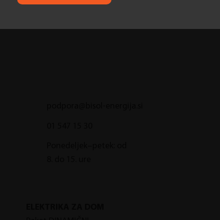
podpora@bisol-energija.si
01 547 15 30
Ponedeljek–petek: od
8. do 15. ure
ELEKTRIKA ZA DOM