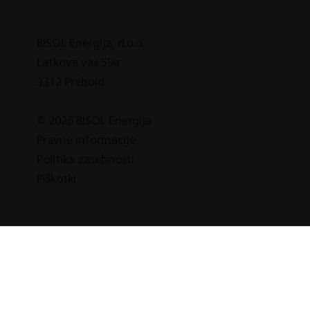
BISOL Energija, d.o.o.
Latkova vas 59a
3312 Prebold
© 2026 BISOL Energija
Pravne informacije
Politika zasebnosti
Piškotki