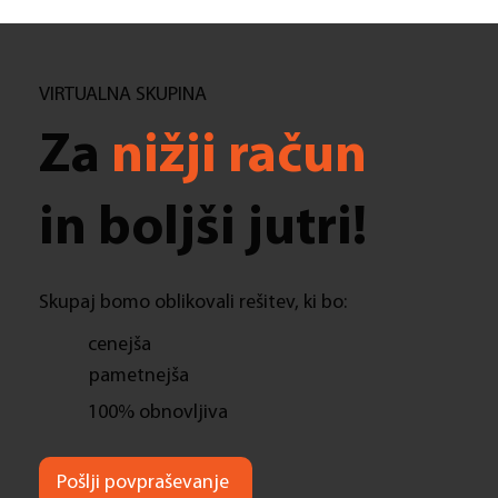
VIRTUALNA SKUPINA
Za
nižji račun
in boljši jutri!
Skupaj bomo oblikovali rešitev, ki bo:
cenejša
pametnejša
100% obnovljiva
Pošlji povpraševanje