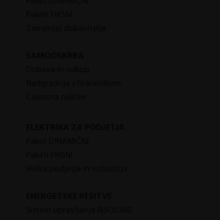
Paket DINAMIČNI
Paketi FIKSNI
Zamenjaj dobavitelja
SAMOOSKRBA
Dobava in odkup
Nadgradnja s hranilnikom
Celostna rešitev
ELEKTRIKA ZA PODJETJA
P
aket DINAMIČNI
P
aketi FIKSNI
Velika podjetja in industrija
ENERGETSKE REŠITVE
Sistem upravljanja BISOL360