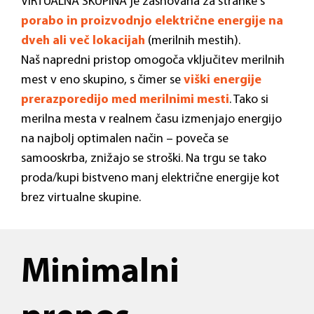
VIRTUALNA SKUPINA je zasnovana za stranke s
porabo in proizvodnjo električne energije na
dveh ali več lokacijah
(merilnih mestih).
Naš napredni pristop omogoča vključitev merilnih
mest v eno skupino, s čimer se
viški energije
prerazporedijo med merilnimi mesti
. Tako si
merilna mesta v realnem času izmenjajo energijo
na najbolj optimalen način – poveča se
samooskrba, znižajo se stroški. Na trgu se tako
proda/kupi bistveno manj električne energije kot
brez virtualne skupine.
Minimalni