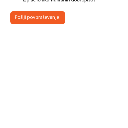
izplačilo akumuliranih dobropisov.
Pošlji povpraševanje