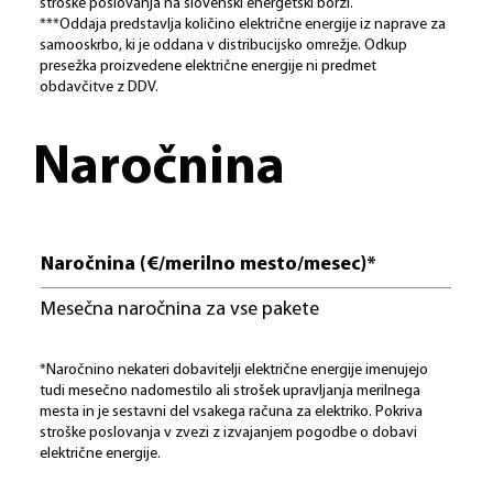
stroške poslovanja na slovenski energetski borzi.
***Oddaja predstavlja količino električne energije iz naprave za
samooskrbo, ki je oddana v distribucijsko omrežje. Odkup
presežka proizvedene električne energije ni predmet
obdavčitve z DDV.
Naročnina
Naročnina (€/merilno mesto/mesec)*
Mesečna naročnina za vse pakete
*Naročnino nekateri dobavitelji električne energije imenujejo
tudi mesečno nadomestilo ali strošek upravljanja merilnega
mesta in je sestavni del vsakega računa za elektriko. Pokriva
stroške poslovanja v zvezi z izvajanjem pogodbe o dobavi
električne energije.