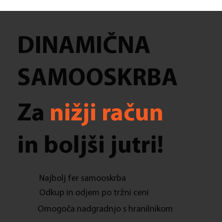
DINAMIČNA
SAMOOSKRBA
Za
nižji račun
in boljši jutri!
Najbolj fer samooskrba
Odkup in odjem po tržni ceni
Omogoča nadgradnjo s hranilnikom