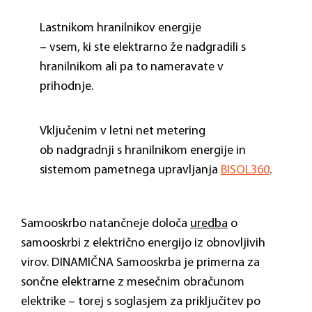
Lastnikom hranilnikov energije
– vsem, ki ste elektrarno že nadgradili s
hranilnikom ali pa to nameravate v
prihodnje.
Vključenim v letni net metering
o
b nadgradnji s hranilnikom energije in
sistemom
pametnega upravljanja
BISOL360
.
Samooskrbo natančneje določa
uredba
o
samooskrbi z električno energijo iz obnovljivih
virov. DINAMIČNA Samooskrba je primerna za
sončne elektrarne z mesečnim obračunom
elektrike – torej s soglasjem za priključitev po