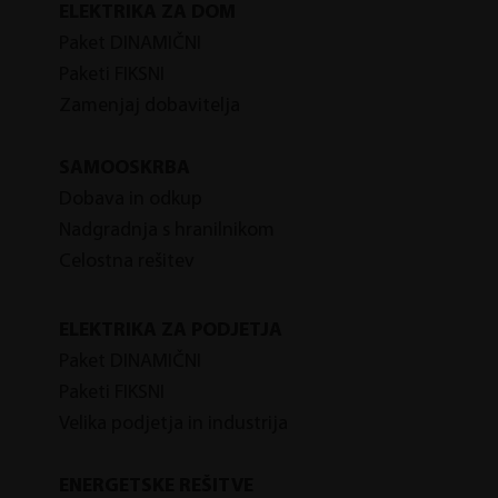
ELEKTRIKA ZA DOM
Paket DINAMIČNI
Paketi FIKSNI
Zamenjaj dobavitelja
SAMOOSKRBA
Dobava in odkup
Nadgradnja s hranilnikom
Celostna rešitev
ELEKTRIKA ZA PODJETJA
P
aket DINAMIČNI
P
aketi FIKSNI
Velika podjetja in industrija
ENERGETSKE REŠITVE