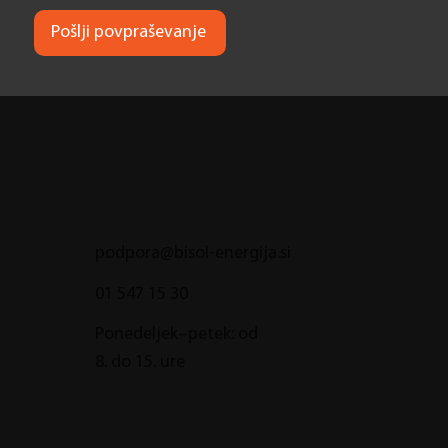
Pošlji povpraševanje
podpora@bisol-energija.si
01 547 15 30
Ponedeljek–petek: od
8. do 15. ure