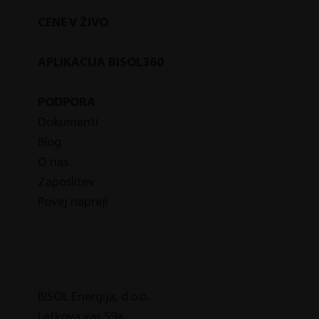
CENE V ŽIVO
APLIKACIJA BISOL360
PODPORA
Dokumenti
Blog
O nas
Zaposlitev
Povej naprej!
BISOL Energija, d.o.o.
Latkova vas 59a