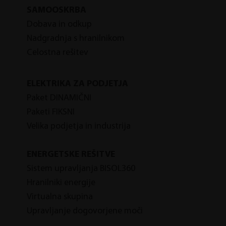
SAMOOSKRBA
Dobava in odkup
Nadgradnja s hranilnikom
Celostna rešitev
ELEKTRIKA ZA PODJETJA
P
aket DINAMIČNI
P
aketi FIKSNI
Velika podjetja in industrija
ENERGETSKE REŠITVE
Sistem upravljanja BISOL360
Hranilniki energije
Virtualna skupina
Upravljanje dogovorjene moči