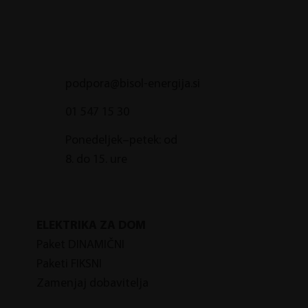
podpora@bisol-energija.si
01 547 15 30
Spremljajte omrežninske časovne bloke:
Kaj se splača v praksi?
Ponedeljek–petek: od
8. do 15. ure
ELEKTRIKA ZA DOM
Paket DINAMIČNI
Paketi FIKSNI
Zamenjaj dobavitelja